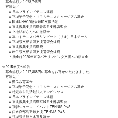
募金総額／2,078,745円
寄贈先／
● 日本ブラインドテニス連盟
● 宮城黎子記念・ＪＴＡテニスミュージアム基金
● 国連UNHCR協会難民支援活動
● 東北復興支援活動青森県支部講習会
● 上地結衣さんへの激励金
● 車いすテニスパラリンピック（リオ）日本チーム
● 宮城県支部復興支援講習会経費
● 東北復興支援活動費
● 岩手県支部復興支援講習会経費
＊残金は2020年東京パラリンピック支援への積立金
☆2015年度の報告
募金総額／2,217,888円の募金をお寄せいただきました。
寄贈先／
● 難民教育基金
● 宮城黎子記念・ＪＴＡテニスミュージアム基金
● 特定非営利活動法人アンビシヤス
● 日本ブラインドテニス連盟
● 東北復興支援活動宮城県支部講習会
● 飛騨シューレ イベントTENNIS P&S
● 口永良部島避難支援 TENNIS P&S
● 茨城県常総市水害見舞金