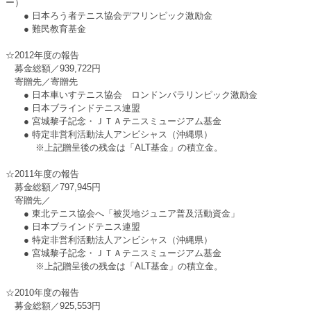
ー）
● 日本ろう者テニス協会デフリンピック激励金
● 難民教育基金
☆2012年度の報告
募金総額／939,722円
寄贈先／寄贈先
● 日本車いすテニス協会 ロンドンパラリンピック激励金
● 日本ブラインドテニス連盟
● 宮城黎子記念・ＪＴＡテニスミュージアム基金
● 特定非営利活動法人アンビシャス（沖縄県）
※上記贈呈後の残金は「ALT基金」の積立金。
☆2011年度の報告
募金総額／797,945円
寄贈先／
● 東北テニス協会へ「被災地ジュニア普及活動資金」
● 日本ブラインドテニス連盟
● 特定非営利活動法人アンビシャス（沖縄県）
● 宮城黎子記念・ＪＴＡテニスミュージアム基金
※上記贈呈後の残金は「ALT基金」の積立金。
☆2010年度の報告
募金総額／925,553円