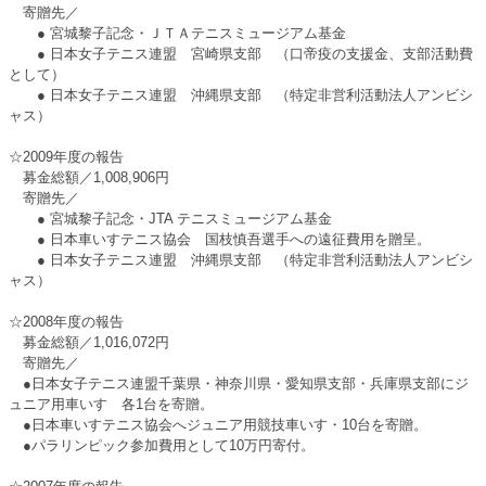
寄贈先／
● 宮城黎子記念・ＪＴＡテニスミュージアム基金
● 日本女子テニス連盟 宮崎県支部 （口帝疫の支援金、支部活動費
として）
● 日本女子テニス連盟 沖縄県支部 （特定非営利活動法人アンビシ
ャス）
☆2009年度の報告
募金総額／1,008,906円
寄贈先／
● 宮城黎子記念・JTA テニスミュージアム基金
● 日本車いすテニス協会 国枝慎吾選手への遠征費用を贈呈。
● 日本女子テニス連盟 沖縄県支部 （特定非営利活動法人アンビシ
ャス）
☆2008年度の報告
募金総額／1,016,072円
寄贈先／
●日本女子テニス連盟千葉県・神奈川県・愛知県支部・兵庫県支部にジ
ュニア用車いす 各1台を寄贈。
●日本車いすテニス協会へジュニア用競技車いす・10台を寄贈。
●パラリンピック参加費用として10万円寄付。