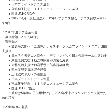
● 日本ブラインドテニス連盟
● 宮城黎子記念・ＪＴＡテニスミュージアム基金
● 国連UNHCR協会
● 2019年4月一般社団法人日本車いすテニス協会 テニス競技用車い
す9台
☆2017年度ラブ基金報告
募金総額／2,897,415円
寄贈先／
● 愛媛県支部へ「全国障がい者スポーツ大会ブラインドテニス」開催
支援金
● 日本ろう者テニス協会へ デフリンピック日本代表チームに激励金
● 東北復興支援活動宮城県支部講習会経費
● 東北復興支援活動岩手県支部講習会経費
● 熊本復興支援講習会経費
● 上地結衣さんへの激励金
● 日本ブラインドテニス連盟
● 宮城黎子記念・ＪＴＡテニスミュージアム基金
● 国連UNHCR協会
＊残金は5年毎の子供用車いす、2020年東京パラリンピック支援のた
めの積立
☆2016年度の報告