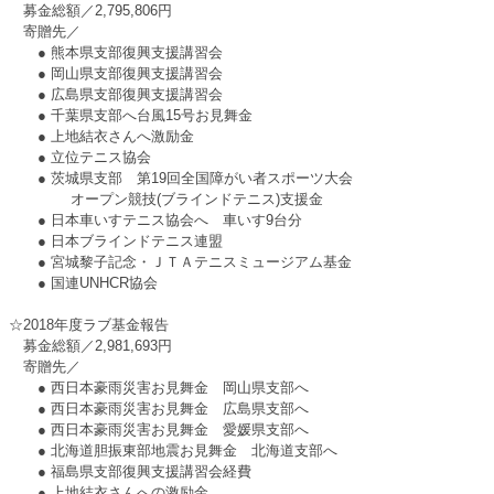
募金総額／2,795,806円
寄贈先／
● 熊本県支部復興支援講習会
● 岡山県支部復興支援講習会
● 広島県支部復興支援講習会
● 千葉県支部へ台風15号お見舞金
● 上地結衣さんへ激励金
● 立位テニス協会
● 茨城県支部 第19回全国障がい者スポーツ大会
オープン競技(ブラインドテニス)支援金
● 日本車いすテニス協会へ 車いす9台分
● 日本ブラインドテニス連盟
● 宮城黎子記念・ＪＴＡテニスミュージアム基金
● 国連UNHCR協会
☆2018年度ラブ基金報告
募金総額／2,981,693円
寄贈先／
● 西日本豪雨災害お見舞金 岡山県支部へ
● 西日本豪雨災害お見舞金 広島県支部へ
● 西日本豪雨災害お見舞金 愛媛県支部へ
● 北海道胆振東部地震お見舞金 北海道支部へ
● 福島県支部復興支援講習会経費
● 上地結衣さんへの激励金