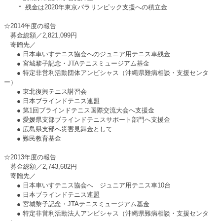
＊ 残金は2020年東京パラリンピック支援への積立金
☆2014年度の報告
募金総額／2,821,099円
寄贈先／
● 日本車いすテニス協会へのジュニア用テニス車残金
● 宮城黎子記念・JTAテニスミュージアム基金
● 特定非営利活動団体アンビシャス（沖縄県難病相談・支援センタ
ー）
● 東北復興テニス講習会
● 日本ブラインドテニス連盟
● 第1回ブラインドテニス国際交流大会へ支援金
● 愛媛県支部ブラインドテニスサポート部門へ支援金
● 広島県支部へ災害見舞金として
● 難民教育基金
☆2013年度の報告
募金総額／2,743,682円
寄贈先／
● 日本車いすテニス協会へ ジュニア用テニス車10台
● 日本ブラインドテニス連盟
● 宮城黎子記念・JTAテニスミュージアム基金
● 特定非営利活動法人アンビシャス（沖縄県難病相談・支援センタ