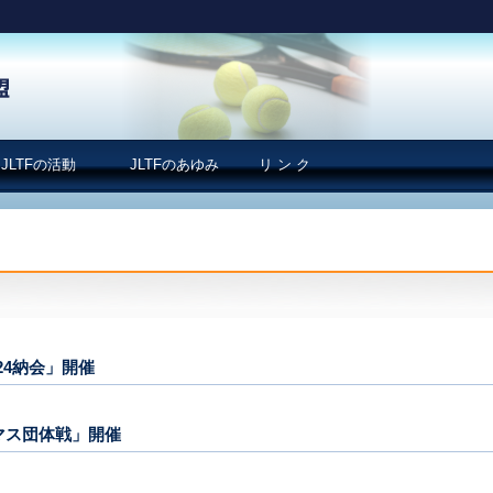
JLTFの活動
JLTFのあゆみ
リ ン ク
024納会」開催
スマス団体戦」開催