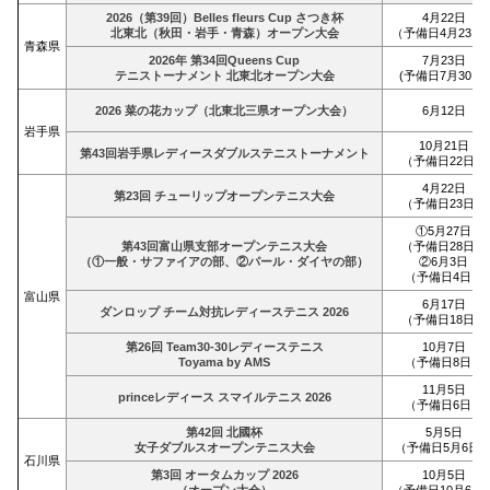
2026（第39回）Belles fleurs Cup さつき杯
4月22日
北東北（秋田・岩手・青森）オープン大会
（予備日4月23日
青森県
2026年 第34回Queens Cup
7月23日
テニストーナメント 北東北オープン大会
(予備日7月30日)
2026 菜の花カップ（北東北三県オープン大会）
6月12日
岩手県
10月21日
第43回岩手県レディースダブルステニストーナメント
（予備日22日）
4月22日
第23回 チューリップオープンテニス大会
（予備日23日）
①5月27日
第43回富山県支部オープンテニス大会
（予備日28日）
（①一般・サファイアの部、②パール・ダイヤの部）
②6月3日
（予備日4日）
富山県
6月17日
ダンロップ チーム対抗レディーステニス 2026
（予備日18日）
第26回 Team30-30レディーステニス
10月7日
Toyama by AMS
（予備日8日）
11月5日
princeレディース スマイルテニス 2026
（予備日6日）
第42回 北國杯
5月5日
女子ダブルスオープンテニス大会
（予備日5月6日
石川県
第3回 オータムカップ 2026
10月5日