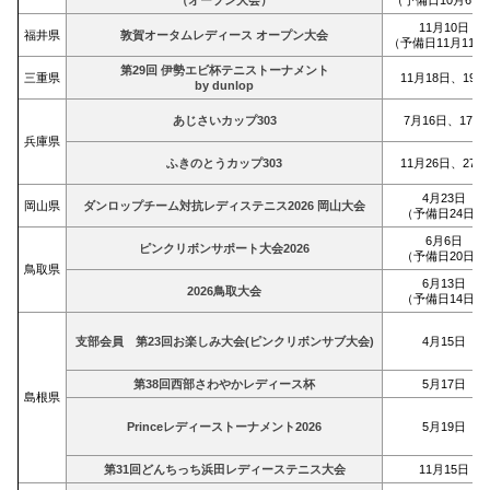
（オープン大会）
（予備日10月6日
11月10日
福井県
敦賀オータムレディース オープン大会
（予備日11月11日
第29回 伊勢エビ杯テニストーナメント
三重県
11月18日、19日
by dunlop
あじさいカップ303
7月16日、17日
兵庫県
ふきのとうカップ303
11月26日、27日
4月23日
岡山県
ダンロップチーム対抗レディステニス2026 岡山大会
（予備日24日）
6月6日
ピンクリボンサポート大会2026
（予備日20日）
鳥取県
6月13日
2026鳥取大会
（予備日14日）
支部会員 第23回お楽しみ大会(ピンクリボンサブ大会)
4月15日
第38回西部さわやかレディース杯
5月17日
島根県
Princeレディーストーナメント2026
5月19日
第31回どんちっち浜田レディーステニス大会
11月15日