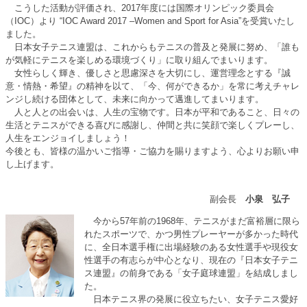
こうした活動が評価され、2017年度には国際オリンピック委員会
（IOC）より “IOC Award 2017 –Women and Sport for Asia”を受賞いたし
ました。
日本女子テニス連盟は、これからもテニスの普及と発展に努め、「誰も
が気軽にテニスを楽しめる環境づくり」に取り組んでまいります。
女性らしく輝き、優しさと思慮深さを大切にし、運営理念とする『誠
意・情熱・希望』の精神を以て、「今、何ができるか」を常に考えチャレ
ンジし続ける団体として、未来に向かって邁進してまいります。
人と人との出会いは、人生の宝物です。日本が平和であること、日々の
生活とテニスができる喜びに感謝し、仲間と共に笑顔で楽しくプレーし、
人生をエンジョイしましょう！
今後とも、皆様の温かいご指導・ご協力を賜りますよう、心よりお願い申
し上げます。
副会長
小泉 弘子
今から57年前の1968年、テニスがまだ富裕層に限ら
れたスポーツで、かつ男性プレーヤーが多かった時代
に、全日本選手権に出場経験のある女性選手や現役女
性選手の有志らが中心となり、現在の『日本女子テニ
ス連盟』の前身である「女子庭球連盟」を結成しまし
た。
日本テニス界の発展に役立ちたい、女子テニス愛好