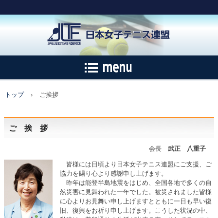
トップ
›
ご挨拶
ご 挨 拶
会長
武正 八重子
皆様には日頃より日本女子テニス連盟にご支援、ご
協力を賜り心より感謝申し上げます。
昨年は能登半島地震をはじめ、全国各地で多くの自
然災害に見舞われた一年でした。被災されました皆様
に心よりお見舞い申し上げますとともに一日も早い復
旧、復興をお祈り申し上げます。こうした状況の中、