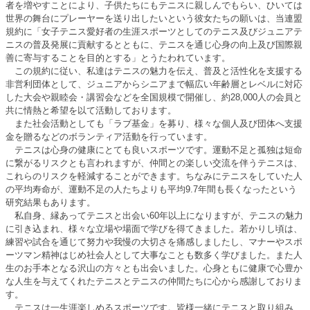
者を増やすことにより、子供たちにもテニスに親しんでもらい、ひいては
世界の舞台にプレーヤーを送り出したいという彼女たちの願いは、当連盟
規約に「女子テニス愛好者の生涯スポーツとしてのテニス及びジュニアテ
ニスの普及発展に貢献するとともに、テニスを通じ心身の向上及び国際親
善に寄与することを目的とする」とうたわれています。
この規約に従い、私達はテニスの魅力を伝え、普及と活性化を支援する
非営利団体として、ジュニアからシニアまで幅広い年齢層とレベルに対応
した大会や親睦会・講習会などを全国規模で開催し、約28,000人の会員と
共に情熱と希望を以て活動しております。
また社会活動としても「ラブ基金」を募り、様々な個人及び団体へ支援
金を贈るなどのボランティア活動を行っています。
テニスは心身の健康にとても良いスポーツです。運動不足と孤独は短命
に繋がるリスクとも言われますが、仲間との楽しい交流を伴うテニスは、
これらのリスクを軽減することができます。ちなみにテニスをしていた人
の平均寿命が、運動不足の人たちよりも平均9.7年間も長くなったという
研究結果もあります。
私自身、縁あってテニスと出会い60年以上になりますが、テニスの魅力
に引き込まれ、様々な立場や場面で学びを得てきました。若かりし頃は、
練習や試合を通じて努力や我慢の大切さを痛感しましたし、マナーやスポ
ーツマン精神はじめ社会人として大事なことも数多く学びました。また人
生のお手本となる沢山の方々とも出会いました。心身ともに健康で心豊か
な人生を与えてくれたテニスとテニスの仲間たちに心から感謝しておりま
す。
テニスは一生涯楽しめるスポーツです。皆様一緒にテニスと取り組み、