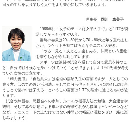
日々の生活をより楽しく人生をより豊かにしていきましょう。
理事長
岡川 恵美子
1968年に「女子のテニスは女子の手で」とJLTFが発
足してからもうすぐ60年。
当時の会員は20～30代から70～80代と年を重ねまし
たが、ラケットを持てばみんなテニスが大好き。
「やる・見る・支える」楽しみを、仲間という宝物
を増やしながら活動しています。
スポーツは練習や試合を通して自分で意思を持つこ
と、自分で戦う強さを身につけていくことができます。JLTFの先達が考え
ていた女性の自立です。
「精力善用」「自他共栄」は柔道の嘉納先生の言葉ですが、人としての
在り方、己の力の善い活用法、そして自分も他人もお互いに信頼し助け合
うことで世の中は栄える、というこの言葉はJLTFの理念に通じるものがあ
ります。
試合や練習会、懇親会への参加、ルールや指導方法の勉強、大会運営や
観戦、そして募金活動による車いすの寄贈や乳がん撲滅キャンペーンなど
など、テニスコートの上だけではない仲間との幅広い活動をぜひ一緒に楽
しみましょう。