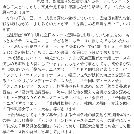
私達は、普段通りの生活が出来る事、そしてテニスを
通じて人とつながり、支え合える事に感謝しながら活動してまいりたいと
思っております。
今年の干支「巳」は、成長と変化を象徴しています。当連盟も新たな挑
戦を続けながら、より多くの方々がテニスを楽しめる環境を築いてまいり
ます。
当連盟は1968年1月に全日本テニス選手権に出場していた有志らの「も
っと女子テニスを盛んにし、子ども達にもテニスに親しんでもらいたい」
という思いから結成されました。その団体も今年で57周年を迎え、全国47
支部会員の皆様とともにテニスの普及、発展に力を注いでおります。
その活動においては、幼児からシニアまで家族三世代が一緒にテニスを
楽しめる環境を大切にしています。おもな大会行事としては、初心者が気
軽に参加できる「桑名杯テニス大会」、子どもと触れ合い家族で楽しむ
「ファミリィーエンジョイテニス」、幅広い世代が技術の向上と交流を図
る「ピンクリボンレディーステニス大会」、「全国レディース大会」、
「クレストレディース大会」、指導者や審判育成のための「普及員養成講
習会」や「審判養成講習会」、毎年、開催地を変えて会員が交流を深める
「井上早苗杯ＧＯＧＯテニスフェスティバル」や「会長杯」、「全国親睦
テニス講習会サエラ」、「賛助後援旅行会」、韓国との親睦・交流を図る
「日韓親善女子テニス大会」等があります。
社会活動としては「ラブ基金」による全国各地の被災地や支援団体等へ
の寄付および寄贈、「ピンクリボンレディーステニス大会」の開催による
「乳がん早期発見啓発運動」を行っており、国際大会運営にも協力して世
界のテニス界の発展に寄与しております。