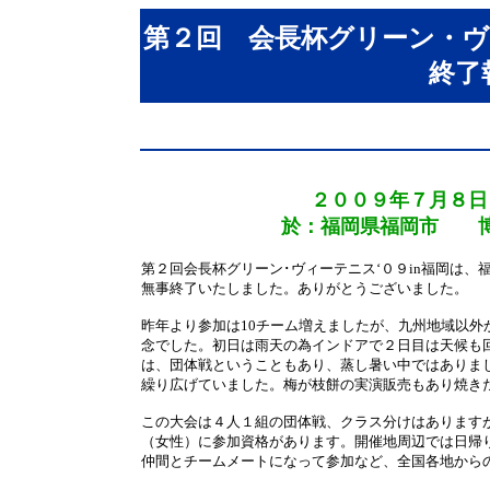
第２回 会長杯グリーン・ヴィ
終了
２００９年７月８日
於：福岡県福岡市 博
第２回会長杯グリーン･ヴィーテニス‘０９in福岡は
無事終了いたしました。ありがとうございました。
昨年より参加は10チーム増えましたが、九州地域以外
念でした。初日は雨天の為インドアで２日目は天候も
は、団体戦ということもあり、蒸し暑い中ではありま
繰り広げていました。梅が枝餅の実演販売もあり焼き
この大会は４人１組の団体戦、クラス分けはあります
（女性）に参加資格があります。開催地周辺では日帰
仲間とチームメートになって参加など、全国各地から