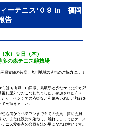
ーテニス‘０９ in 福岡
報告
（水）９日（木）
多の森テニス競技場
、福岡県支部の皆様、九州地域の皆様のご協力により
からは岡山県、山口県、鳥取県と少なかったのが残
回復し屋外でおこなわれました。参加された方々
したが、ベンチでの応援など和気あいあいと熱戦を
たてを頂きました。
が初心者からベテランまで全ての会員、賛助会員
りで、または観光を兼ねて、離れてしまったテニス
のテニス愛好家の会員交流の場になれば幸いです。