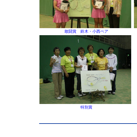
敢闘賞 鈴木・小西ペア
特別賞