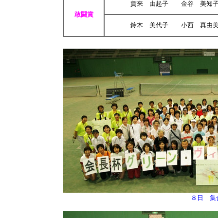
賀来 由起子 金谷 美知子 
敢闘賞
鈴木 美代子 小西 真由美 （
８日 集