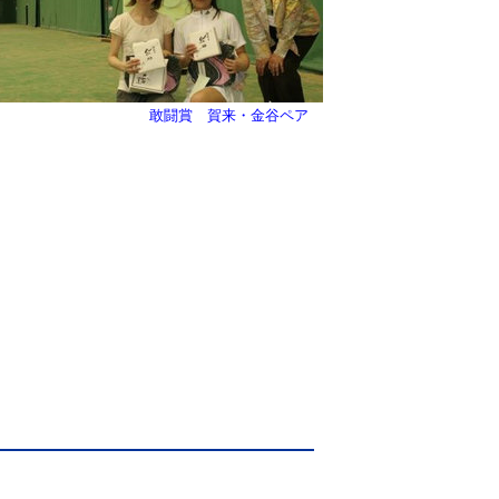
敢闘賞 賀来・金谷ペア