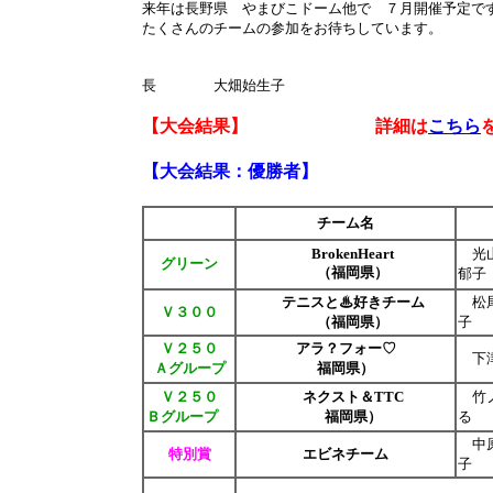
来年は長野県 やまびこドーム他で ７月開催予定で
たくさんのチームの参加をお待ちしています。
桑名杯委
長 大畑始生子
【大会結果】 詳細は
こちら
【大会結果：優勝者】
チーム名
BrokenHeart
光山
グリーン
（福岡県）
郁子
テニスと♨好きチーム
松尾
Ｖ３００
（福岡県）
子
Ｖ２５０
アラ？フォー♡
下津
Ａグループ
福岡県）
Ｖ２５０
ネクスト＆TTC
竹ノ
Ｂグループ
福岡県）
る
中原
特別賞
エビネチーム
子