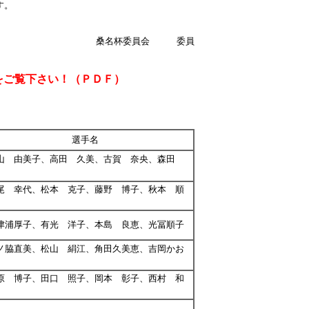
す。
員会 委員
をご覧下さい！（ＰＤＦ）
選手名
 由美子、高田 久美、古賀 奈央、森田
 幸代、松本 克子、藤野 博子、秋本 順
浦厚子、有光 洋子、本島 良恵、光冨順子
脇直美、松山 絹江、角田久美恵、吉岡かお
 博子、田口 照子、岡本 彰子、西村 和