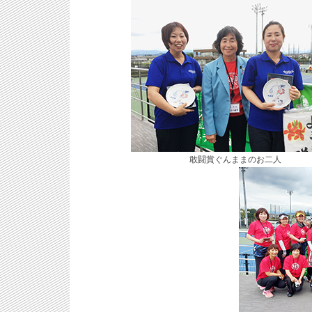
敢闘賞ぐんままのお二人