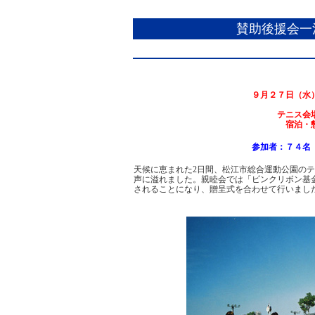
賛助後援会一
９月２７日（水
テニス会
宿泊・
参加者：７４名
天候に恵まれた2日間、松江市総合運動公園の
声に溢れました。親睦会では「ピンクリボン基
されることになり、贈呈式を合わせて行いまし