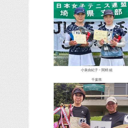
小泉由紀子・関梢 組
千葉県