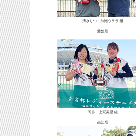
清水りつ・加瀬ウララ 組
愛媛県
岡歩・上家美里 組
高知県