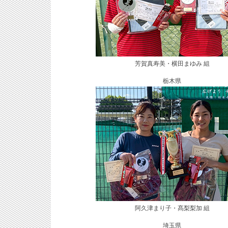
芳賀真寿美・横田まゆみ 組
栃木県
阿久津まり子・髙梨梨加 組
埼玉県