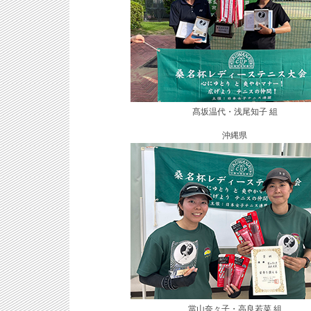
髙坂温代・浅尾知子 組
沖縄県
當山奈々子・高良若菜 組