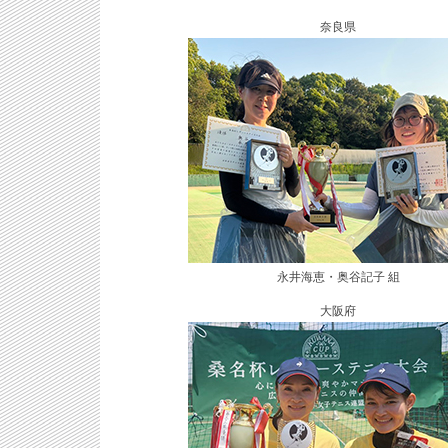
奈良県
永井海恵・奥谷記子 組
大阪府