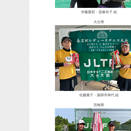
伊藤愛莉・堤麻衣子 組
大分県
佐藤雅子・薬師寺伸代 組
宮崎県