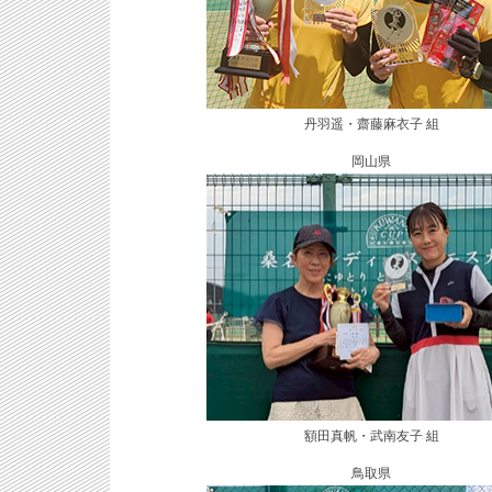
丹羽遥・齋藤麻衣子 組
岡山県
額田真帆・武南友子 組
鳥取県