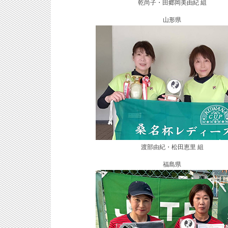
乾尚子・田郷岡美由紀 組
山形県
渡部由紀・松田恵里 組
福島県