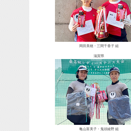
岡田美穂・三間千香子 組
滋賀県
亀山富美子・鬼頭綾野 組