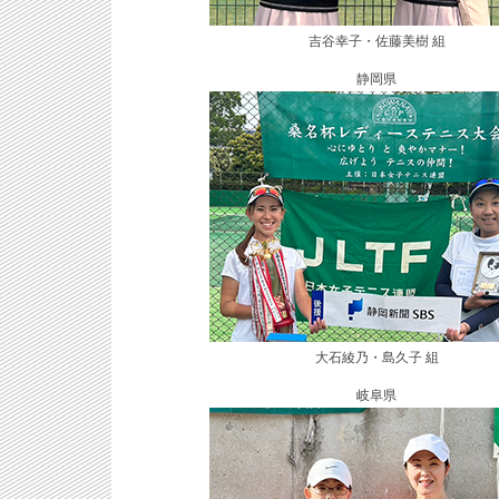
吉谷幸子・佐藤美樹 組
静岡県
大石綾乃・島久子 組
岐阜県