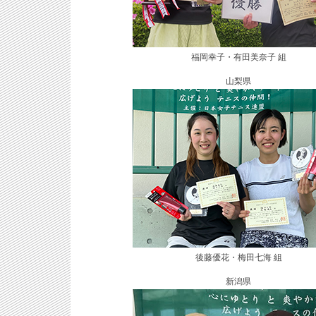
福岡幸子・有田美奈子 組
山梨県
後藤優花・梅田七海 組
新潟県