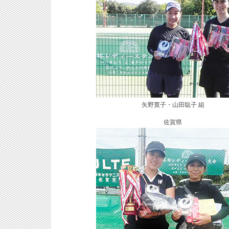
矢野寛子・山田聡子 組
佐賀県