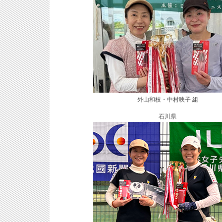
外山和枝・中村映子 組
石川県