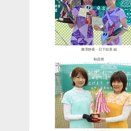
廣澤静香・日下絵美 組
秋田県