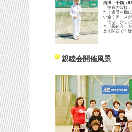
西澤 千鶴（9
役員の皆様、
た！還暦を機に
い全くテニスが
今は、少しだ
合（親睦会）を
是非関西で！皆
親睦会開催風景