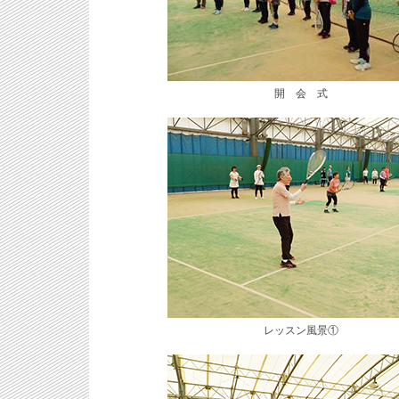
開 会 式
レッスン風景①