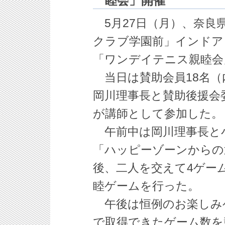
睦会」開催
5月27日（月）、奈良
クラブ学園前」インドア
「ワンデイテニス親睦会
当日は賛助会員18名（
岡川理事長と賛助後援会
が講師として参加した。
午前中は岡川理事長と
「ハッピーゾーンからの
後、二人を交えて4ゲー
睦ゲームを行った。
午後は恒例のお楽しみゲ
で取得できたゲーム数を