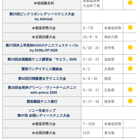
各都道府県
★地域桑名杯
大会終了後
第23回ピンクリボンレディーステニス大会
by Admiral
★都道府県大会
5～7月
各都道府県
★全国決勝大会
10／8・9
神奈川県
第27回井上早苗杯GOGOテニスフェスティバル
5／20・21
岩手県
by DUNLOP 2026
第19回全国親睦テニス講習会「サエラ」2026
4／22・23
滋賀県
賛助ワンデイテニス親睦会
6／2
京都府
第42回日韓親善女子テニス大会
6／8～10
韓国
第18回会長杯グリーン・ヴィーチームテニス
6／16・17
広島県
with prince 2026
賛助親睦テニス旅行
9／17・18
熊本県
ソニー生命カップ
第47回 全国レディーステニス大会
★都道府県大会
7～10月
各都道府県
★全国決勝大会
12月
東京都