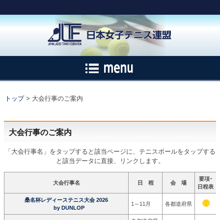
トップ
> 大会行事のご案内
大会行事のご案内
「大会行事名」をタップすると該当ページに、テニスボールをタップする
と該当データに直接、リンクします。
要項･
大会行事名
日 程
会 場
日程表
桑名杯レディーステニス大会 2026
1～11月
各都道府県
by DUNLOP