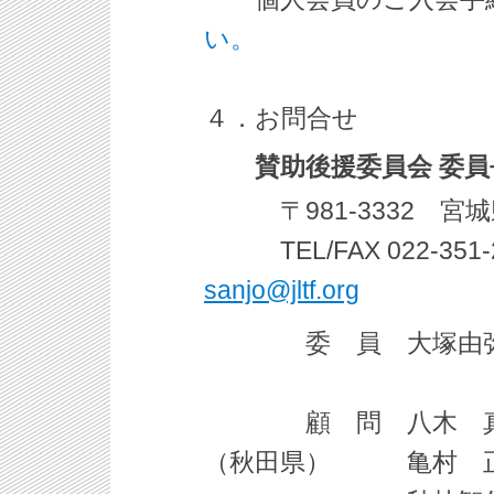
い。
４．お問合せ
賛助後援委員会 委
〒981-3332 宮城県
TEL/FAX 022-3
sanjo@jltf.org
委 員 大塚由弥
顧 問 八木 真
（秋田県） 亀村 正