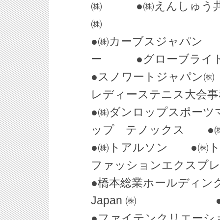
㈱ ●㈱えんしゅう
㈱
●㈱カーブスジャパ
ー ●グローブライ
●スノワートジャパ
レディーステニス大
●㈱ダンロップスポー
ップ テノックス ●
●㈱トアルソン ●㈱
ファッションエクスプ
●橋本総業ホールディン
Japan ㈱ ●PINK
●ファイテンクリエー