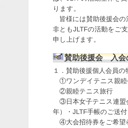
ります。
皆様には賛助後援会の
非ともJLTFの活動を
申し上げます。
賛助後援会 入会
１．賛助後援個人会員の
①ワンデイテニス親睦
②親睦テニス旅行
③日本女子テニス連盟
年）・JLTF手帳のご送付
④大会招待券をご希望