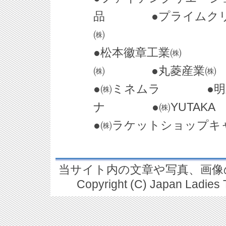
品 ●プライムクリエ
㈱
●松本徽章工業㈱ ●
㈱ ●丸菱産業㈱
●㈱ミネムラ ●明
ナ ●㈱YUTAK
●㈱ラケットショップ
当サイト内の文章や写真、画像
Copyright (C) Japan Ladies T