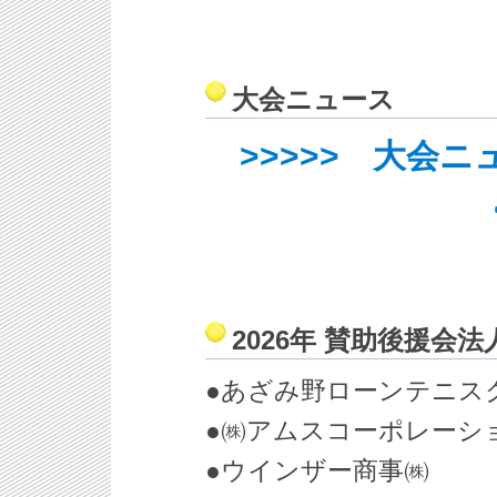
大会ニュース
>>>>> 大会
2026年 賛助後援会
●あざみ野ローンテ
●㈱アムスコーポレー
●ウインザー商事㈱ ●