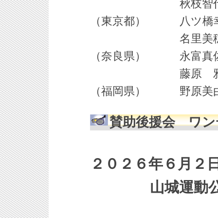
秋枝智代利（東
（東京都） 八ツ橋幸
名里美穂子（岐
（奈良県） 永富真佐
藤原 雅代（香
（福岡県） 野原美由
賛助後援会 ワン
２０２６年６月２日
山城運動